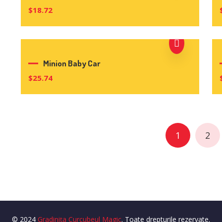
$
18.72
Minion Baby Car
$
25.74
1
2
© 2024
Gradinița Curcubeul Magic
. Toate drepturile rezervate.