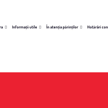
ra
Informații utile
În atenția părinților
Hotărâri con