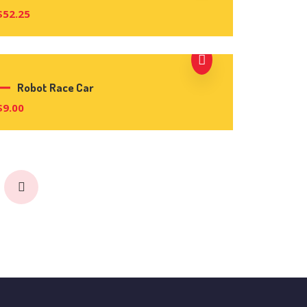
$
52.25
Robot Race Car
$
9.00